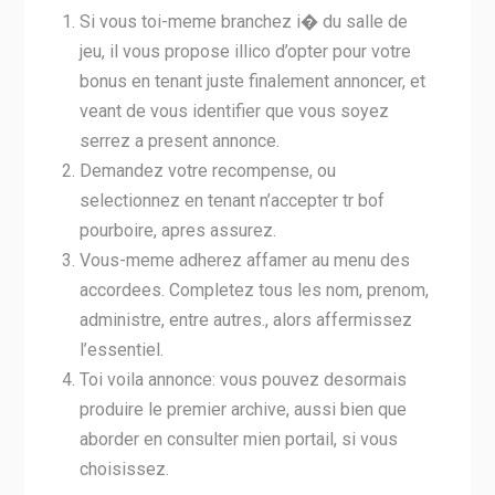
Si vous toi-meme branchez i� du salle de
jeu, il vous propose illico d’opter pour votre
bonus en tenant juste finalement annoncer, et
veant de vous identifier que vous soyez
serrez a present annonce.
Demandez votre recompense, ou
selectionnez en tenant n’accepter tr bof
pourboire, apres assurez.
Vous-meme adherez affamer au menu des
accordees. Completez tous les nom, prenom,
administre, entre autres., alors affermissez
l’essentiel.
Toi voila annonce: vous pouvez desormais
produire le premier archive, aussi bien que
aborder en consulter mien portail, si vous
choisissez.