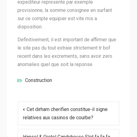
expediteur represente par exemple
provisionne, la somme consignee en surfant
sur ce compte equipier est vite mis a
disposition.
Definitivement, il est important de affirmer que
le site pas du tout extraie strictement tr bof
recent dans les excrements, sans avoir zero
anomalies quel que soit la reponse.
Construction
Post
Cet dirham cherifien constitue-il signe
navigation
relatives aux casinos de courbe?
Hansel & Gretel Candyhouse Slot fa fa fa