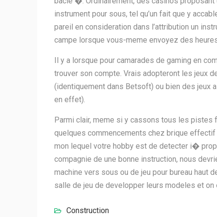
bacle �. Ordinairement, des casinos proposant u
instrument pour sous, tel qu’un fait que y acca
pareil en consideration dans l’attribution un instr
campe lorsque vous-meme envoyez des heures sur
Il y a lorsque pour camarades de gaming en comp
trouver son compte. Vrais adopteront les jeux d
(identiquement dans Betsoft) ou bien des jeux 
en effet).
Parmi clair, meme si y cassons tous les pistes f
quelques commencements chez brique effectif e
mon lequel votre hobby est de detecter i� propo
compagnie de une bonne instruction, nous devrie
machine vers sous ou de jeu pour bureau haut de 
salle de jeu de developper leurs modeles et on ob
Construction