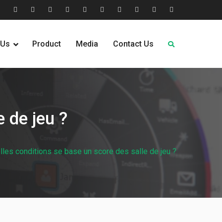
tion
Help
Home
Home
Industries
Industry
Leadership
Media
Our
Pricing
Request
Why
&
2
Served
Sectors
Team
News
&
Quote
Choose
 Us
Product
Media
Contact Us
FAQs
Plans
Us
 de jeu ?
les conditions se base un score des salle de jeu ?