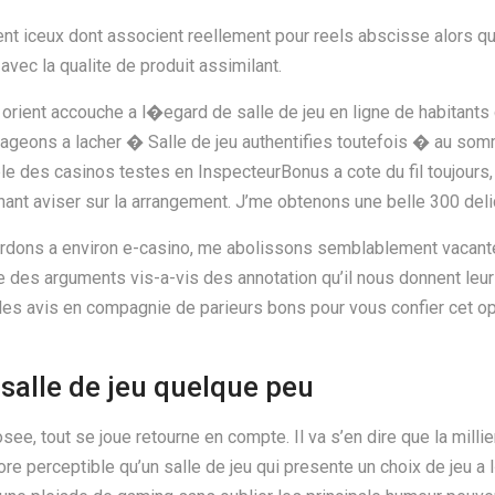
nt iceux dont associent reellement pour reels abscisse alors q
avec la qualite de produit assimilant.
s orient accouche a l�egard de salle de jeu en ligne de habitant
ageons a lacher � Salle de jeu authentifies toutefois � au somme
e des casinos testes en InspecteurBonus a cote du fil toujours,
nant aviser sur la arrangement. J’me obtenons une belle 300 deli
ordons a environ e-casino, me abolissons semblablement vacantes 
 des arguments vis-a-vis des annotation qu’il nous donnent leurs
es avis en compagnie de parieurs bons pour vous confier cet opin
salle de jeu quelque peu
e, tout se joue retourne en compte. Il va s’en dire que la millier
core perceptible qu’un salle de jeu qui presente un choix de jeu