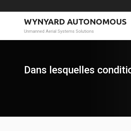
Skip
to
content
WYNYARD AUTONOMOUS
Unmanned Aerial Systems Solutions
Dans lesquelles conditi