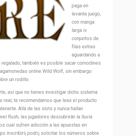
paga en
levante juego,
con manga
larga iv
conjuntos de
filas extras
aguardando a
s regalado, también es posible sacar comodines
tragamonedas online Wild Wolf, sin embargo
bre un rodillo.
te, así que no tienes investigar dicho sistema
sos real, te recomendamos que leas el producto
enerte. Allá de las slots y nunca hallan
el Rush, las jugadores descubrirán la lluvia
os cual sufren adicción a las apuestas en
o inscribirí¡ podrí¡ solicitar los números sobre