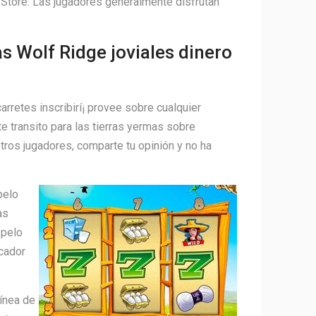
 Store. Las jugadores generalmente disfrutan
 Wolf Ridge joviales dinero
rretes inscribirí¡ provee sobre cualquier
e transito para las tierras yermas sobre
tros jugadores, comparte tu opinión y no ha
pelo
as
 pelo
icador
línea de