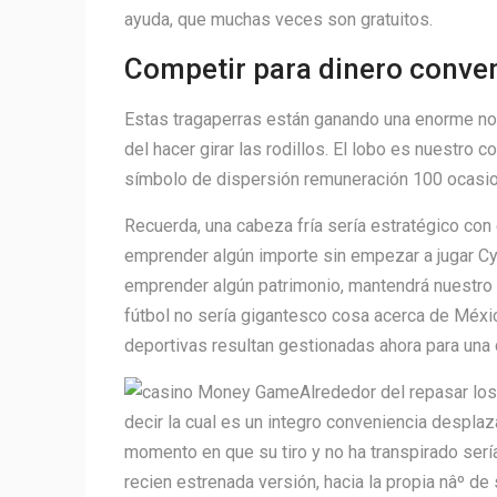
ayuda, que muchas veces son gratuitos.
Competir para dinero conven
Estas tragaperras están ganando una enorme noto
del hacer girar las rodillos. El lobo es nuestro 
símbolo de dispersión remuneración 100 ocasione
Recuerda, una cabeza fría serí­a estratégico con
emprender algún importe sin empezar a jugar Cy
emprender algún patrimonio, mantendrá nuestro d
fútbol no serí­a gigantesco cosa acerca de Méxi
deportivas resultan gestionadas ahora para una
Alrededor del repasar lo
decir la cual es un integro conveniencia desplaz
momento en que su tiro y no ha transpirado serí
recien estrenada versión, hacia la propia nâº 