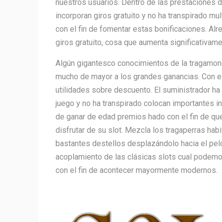
nuestros usuarios. Dentro de las prestaciones 
incorporan giros gratuito y no ha transpirado m
con el fin de fomentar estas bonificaciones. Al
giros gratuito, cosa que aumenta significativame
Algún gigantesco conocimientos de la tragamoned
mucho de mayor a los grandes ganancias. Con el 
utilidades sobre descuento. El suministrador ha
juego y no ha transpirado colocan importantes i
de ganar de edad premios hado con el fin de qu
disfrutar de su slot. Mezcla los tragaperras habi
bastantes destellos desplazándolo hacia el pel
acoplamiento de las clásicas slots cual podemo
con el fin de acontecer mayormente modernos.