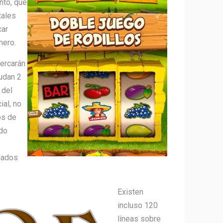
nto, que
tales
car
nero.
cercarán
yudan 2
 del
ial, no
os de
ado
llados
Existen
incluso 120
líneas sobre