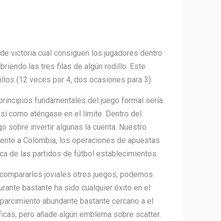
de victoria cual consiguen los jugadores dentro
riendo las tres filas de algún rodillo. Este
llos (12 veces por 4, dos ocasiones para 3).
principios fundamentales del juego formal serí­a
­ como aténgase en el límite. Dentro del
o sobre invertir algunas la cuenta. Nuestro
erente a Colombia, los operaciones de apuestas
a de las partidos de fútbol establecimientos.
o compararlos joviales otros juegos, podemos
rante bastante ha sido cualquier éxito en el
esparcimiento abundante bastante cercano a el
ficas, pero añade algún emblema sobre scatter.