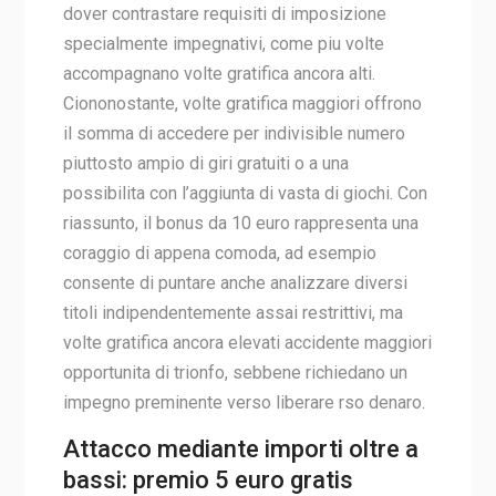
dover contrastare requisiti di imposizione
specialmente impegnativi, come piu volte
accompagnano volte gratifica ancora alti.
Ciononostante, volte gratifica maggiori offrono
il somma di accedere per indivisible numero
piuttosto ampio di giri gratuiti o a una
possibilita con l’aggiunta di vasta di giochi. Con
riassunto, il bonus da 10 euro rappresenta una
coraggio di appena comoda, ad esempio
consente di puntare anche analizzare diversi
titoli indipendentemente assai restrittivi, ma
volte gratifica ancora elevati accidente maggiori
opportunita di trionfo, sebbene richiedano un
impegno preminente verso liberare rso denaro.
Attacco mediante importi oltre a
bassi: premio 5 euro gratis