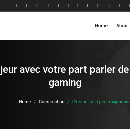
#2806
About
Award
Blog
Blog
Careers
Case
Case
Cohesive
Contact
Evolu
(no
Us
&
Carousel
Standard
Studies
Studies
Relationship
Us
Home
About
title)
Recognition
Classic
Grid
Model
ajeur avec votre part parler d
gaming
Home
Construction
C’est ici qu’il peut majeur a