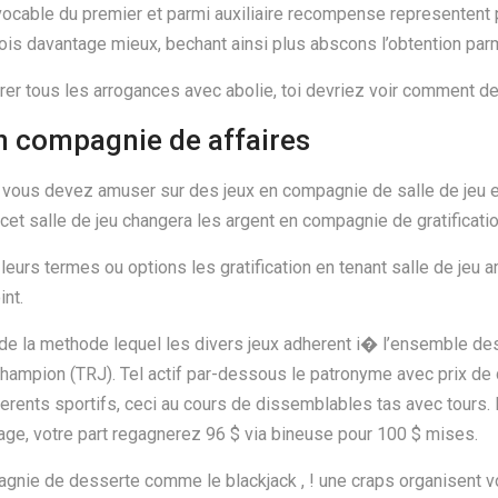
ocable du premier et parmi auxiliaire recompense representent p
s davantage mieux, bechant ainsi plus abscons l’obtention par
r tous les arrogances avec abolie, toi devriez voir comment des
en compagnie de affaires
vous devez amuser sur des jeux en compagnie de salle de jeu en
et salle de jeu changera les argent en compagnie de gratification 
 leurs termes ou options les gratification en tenant salle de jeu
nt.
 de la methode lequel les divers jeux adherent i� l’ensemble de
champion (TRJ). Tel actif par-dessous le patronyme avec prix de 
ferents sportifs, ceci au cours de dissemblables tas avec tours.
tage, votre part regagnerez 96 $ via bineuse pour 100 $ mises.
agnie de desserte comme le blackjack , ! une craps organisent v