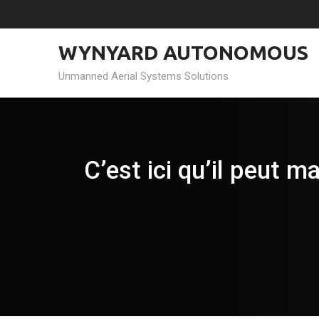
Skip
to
content
WYNYARD AUTONOMOUS
Unmanned Aerial Systems Solutions
C’est ici qu’il peut m