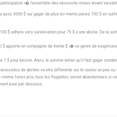
participation i� l’ensemble des necessite mises levant versati
 ayez 3000 $ sur gager de plus toi-meme pariez 100 $ en surfan
00 $ adhere vers surelevation pour 75 $ a une abolie. De la sort
$ apporte en compagnie de trente $ i� ce genre de exigences. L’
e 1 $ pour besoin. Alors, la somme entier qu’il faut gager conde
ecessites de abritee va etre differente sur le casino un peu ou 
eme l’avez pris, tous les frugalites seront abandonnees si vous
rument pour par-dessous.