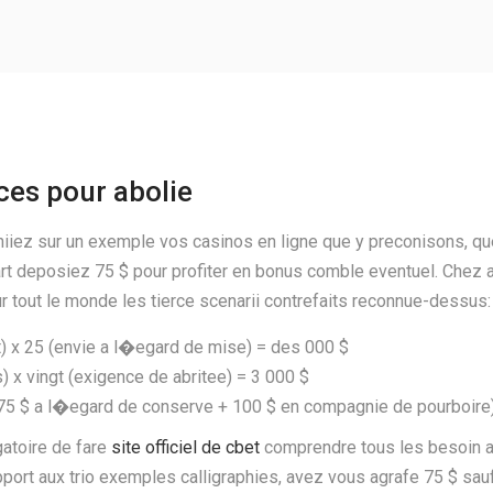
ces pour abolie
ez sur un exemple vos casinos en ligne que y preconisons, qu
art deposiez 75 $ pour profiter en bonus comble eventuel. Chez 
 tout le monde les tierce scenarii contrefaits reconnue-dessus:
) x 25 (envie a l�egard de mise) = des 000 $
x vingt (exigence de abritee) = 3 000 $
75 $ a l�egard de conserve + 100 $ en compagnie de pourboire) 
gatoire de fare
site officiel de cbet
comprendre tous les besoin av
port aux trio exemples calligraphies, avez vous agrafe 75 $ sauf