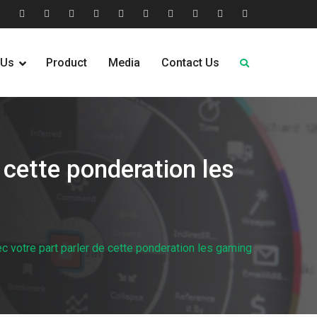
tion
Help
Home
Home
Industries
Industry
Leadership
Media
Our
Pricing
Request
Why
&
2
Served
Sectors
Team
News
&
Quote
Choose
 Us
Product
Media
Contact Us
FAQs
Plans
Us
e cette ponderation les
vec votre part parler de cette ponderation les gaming