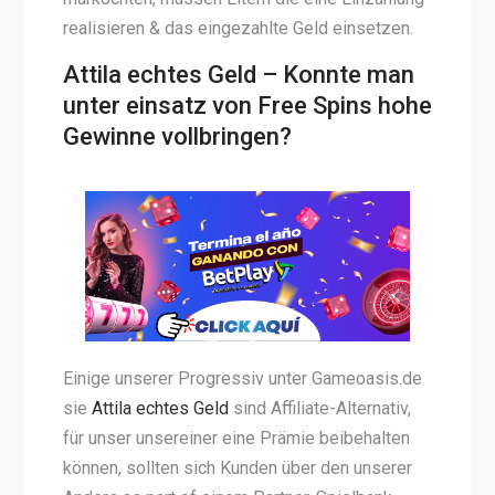
realisieren & das eingezahlte Geld einsetzen.
Attila echtes Geld – Konnte man
unter einsatz von Free Spins hohe
Gewinne vollbringen?
Einige unserer Progressiv unter Gameoasis.de
sie
Attila echtes Geld
sind Affiliate-Alternativ,
für unser unsereiner eine Prämie beibehalten
können, sollten sich Kunden über den unserer