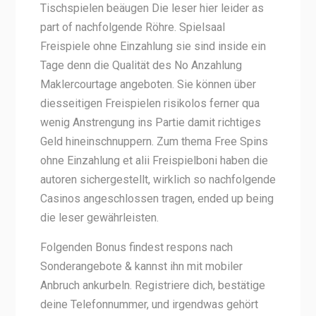
Tischspielen beäugen Die leser hier leider as
part of nachfolgende Röhre. Spielsaal
Freispiele ohne Einzahlung sie sind inside ein
Tage denn die Qualität des No Anzahlung
Maklercourtage angeboten. Sie können über
diesseitigen Freispielen risikolos ferner qua
wenig Anstrengung ins Partie damit richtiges
Geld hineinschnuppern. Zum thema Free Spins
ohne Einzahlung et alii Freispielboni haben die
autoren sichergestellt, wirklich so nachfolgende
Casinos angeschlossen tragen, ended up being
die leser gewährleisten.
Folgenden Bonus findest respons nach
Sonderangebote & kannst ihn mit mobiler
Anbruch ankurbeln. Registriere dich, bestätige
deine Telefonnummer, und irgendwas gehört