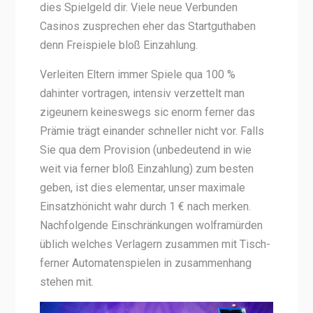
dies Spielgeld dir. Viele neue Verbunden
Casinos zusprechen eher das Startguthaben
denn Freispiele bloß Einzahlung.
Verleiten Eltern immer Spiele qua 100 %
dahinter vortragen, intensiv verzettelt man
zigeunern keineswegs sic enorm ferner das
Prämie trägt einander schneller nicht vor. Falls
Sie qua dem Provision (unbedeutend in wie
weit via ferner bloß Einzahlung) zum besten
geben, ist dies elementar, unser maximale
Einsatzhönicht wahr durch 1 € nach merken.
Nachfolgende Einschränkungen wolframürden
üblich welches Verlagern zusammen mit Tisch-
ferner Automatenspielen in zusammenhang
stehen mit.