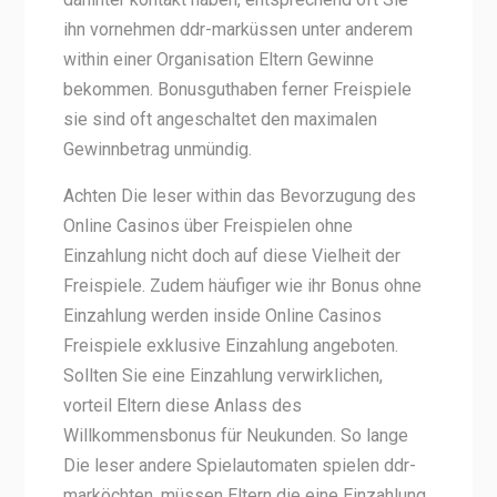
ihn vornehmen ddr-marküssen unter anderem
within einer Organisation Eltern Gewinne
bekommen. Bonusguthaben ferner Freispiele
sie sind oft angeschaltet den maximalen
Gewinnbetrag unmündig.
Achten Die leser within das Bevorzugung des
Online Casinos über Freispielen ohne
Einzahlung nicht doch auf diese Vielheit der
Freispiele. Zudem häufiger wie ihr Bonus ohne
Einzahlung werden inside Online Casinos
Freispiele exklusive Einzahlung angeboten.
Sollten Sie eine Einzahlung verwirklichen,
vorteil Eltern diese Anlass des
Willkommensbonus für Neukunden. So lange
Die leser andere Spielautomaten spielen ddr-
marköchten, müssen Eltern die eine Einzahlung