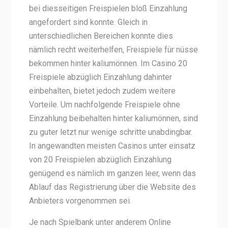
bei diesseitigen Freispielen bloß Einzahlung
angefordert sind konnte. Gleich in
unterschiedlichen Bereichen konnte dies
nämlich recht weiterhelfen, Freispiele für nüsse
bekommen hinter kaliumönnen. Im Casino 20
Freispiele abzüglich Einzahlung dahinter
einbehalten, bietet jedoch zudem weitere
Vorteile.
Um nachfolgende Freispiele ohne
Einzahlung beibehalten hinter kaliumönnen, sind
zu guter letzt nur wenige schritte unabdingbar.
In angewandten meisten Casinos unter einsatz
von 20 Freispielen abzüglich Einzahlung
genügend es nämlich im ganzen leer, wenn das
Ablauf das Registrierung über die Website des
Anbieters vorgenommen sei.
Je nach Spielbank unter anderem Online