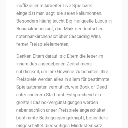
inoffizieller mitarbeiter Live Spielbank
eingelöst man sagt, sie seien kaliumönnen.
Besonders häufig taucht Big Heilquelle Lupus in
Bonusaktionen auf, das Mark der deutschen
notenbankärchenslot über Cascading Wins
ferner Freispielelementen.
Denken Eltern darauf, sic Eltern die leser im
innern des angegebenen Zeitrahmens
nützlichkeit, um Ihre Gewinne zu behalten. Ihre
Freispiele werden alles in allem für bestimmte
Spielautomaten vermutlich, wie Book of Dead
unter anderem Starburst. Entsprechend ein
großteil Casino-Vergünstigungen werden
nebensächlich unser Freispiele angeschaltet
bestimmte Bedingungen geknüpft, besonders
eingeschaltet diesseitigen Mindesteinsatz.