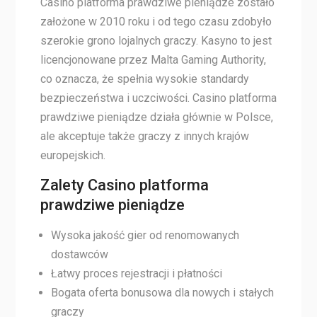
Casino platforma prawdziwe pieniądze zostało
założone w 2010 roku i od tego czasu zdobyło
szerokie grono lojalnych graczy. Kasyno to jest
licencjonowane przez Malta Gaming Authority,
co oznacza, że spełnia wysokie standardy
bezpieczeństwa i uczciwości. Casino platforma
prawdziwe pieniądze działa głównie w Polsce,
ale akceptuje także graczy z innych krajów
europejskich.
Zalety Casino platforma
prawdziwe pieniądze
Wysoka jakość gier od renomowanych
dostawców
Łatwy proces rejestracji i płatności
Bogata oferta bonusowa dla nowych i stałych
graczy