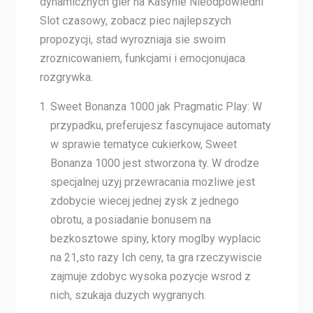
dynamicznych gier na Kasynie Nieodpowiedni
Slot czasowy, zobacz piec najlepszych
propozycji, stad wyrozniaja sie swoim
zroznicowaniem, funkcjami i emocjonujaca
rozgrywka.
Sweet Bonanza 1000 jak Pragmatic Play: W
przypadku, preferujesz fascynujace automaty
w sprawie tematyce cukierkow, Sweet
Bonanza 1000 jest stworzona ty. W drodze
specjalnej uzyj przewracania mozliwe jest
zdobycie wiecej jednej zysk z jednego
obrotu, a posiadanie bonusem na
bezkosztowe spiny, ktory moglby wyplacic
na 21,sto razy Ich ceny, ta gra rzeczywiscie
zajmuje zdobyc wysoka pozycje wsrod z
nich, szukaja duzych wygranych.