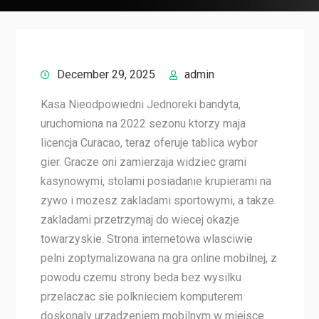
December 29, 2025
admin
Kasa Nieodpowiedni Jednoreki bandyta,
uruchomiona na 2022 sezonu ktorzy maja
licencja Curacao, teraz oferuje tablica wybor
gier. Gracze oni zamierzaja widziec grami
kasynowymi, stolami posiadanie krupierami na
zywo i mozesz zakladami sportowymi, a takze
zakladami przetrzymaj do wiecej okazje
towarzyskie. Strona internetowa wlasciwie
pelni zoptymalizowana na gra online mobilnej, z
powodu czemu strony beda bez wysilku
przelaczac sie polknieciem komputerem
doskonaly urzadzeniem mobilnym w miejsce