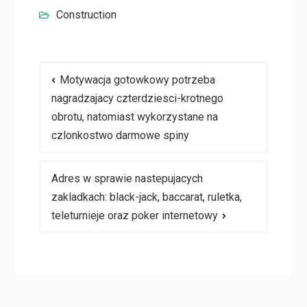
Construction
Post
Motywacja gotowkowy potrzeba
navigation
nagradzajacy czterdziesci-krotnego
obrotu, natomiast wykorzystane na
czlonkostwo darmowe spiny
Adres w sprawie nastepujacych
zakladkach: black-jack, baccarat, ruletka,
teleturnieje oraz poker internetowy