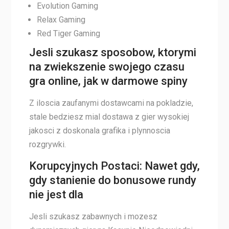
Evolution Gaming
Relax Gaming
Red Tiger Gaming
Jesli szukasz sposobow, ktorymi
na zwiekszenie swojego czasu
gra online, jak w darmowe spiny
Z iloscia zaufanymi dostawcami na pokladzie,
stale bedziesz mial dostawa z gier wysokiej
jakosci z doskonala grafika i plynnoscia
rozgrywki.
Korupcyjnych Postaci: Nawet gdy,
gdy stanienie do bonusowe rundy
nie jest dla
Jesli szukasz zabawnych i mozesz