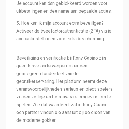
Je account kan dan geblokkeerd worden voor
uitbetalingen en deelname aan bepaalde acties.
5. Hoe kan ik mijn account extra beveiligen?
Activeer de tweefactorauthenticatie (2FA) via je
accountinstellingen voor extra bescherming.
Beveiliging en verificatie bij Rony Casino zijn
geen losse onderwerpen, maar een
geïntegreerd onderdeel van de
gebruikerservaring. Het platform neemt deze
verantwoordelijkheden serieus en biedt spelers
zo een veilige en betrouwbare omgeving om te
spelen. Wie dat waardeert, zal in Rony Casino
een partner vinden die aansluit bij de eisen van
de moderne gokker.