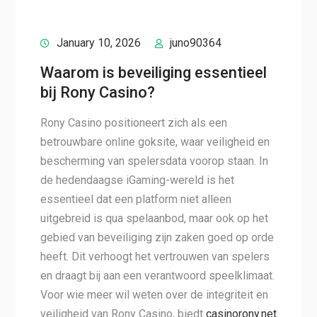
January 10, 2026
juno90364
Waarom is beveiliging essentieel
bij Rony Casino?
Rony Casino positioneert zich als een
betrouwbare online goksite, waar veiligheid en
bescherming van spelersdata voorop staan. In
de hedendaagse iGaming-wereld is het
essentieel dat een platform niet alleen
uitgebreid is qua spelaanbod, maar ook op het
gebied van beveiliging zijn zaken goed op orde
heeft. Dit verhoogt het vertrouwen van spelers
en draagt bij aan een verantwoord speelklimaat.
Voor wie meer wil weten over de integriteit en
veiligheid van Rony Casino, biedt
casinorony.net