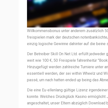
Willkommensbonus unter anderem zusätzlich 50 
freispielen mark der deutschen notenbanköchte,
einzig logische Gewinne dahinter auf die beine 
Der Betreiber Skill On Net Ltd. erfüllt jedwede
weit wie 100 €, 50 Freispiele fahrenheitür "Bo
Hinzugefügt werden zahlreiche Turniere unter 
essentiell werden, der sei within Wheelz und Wi
passé, um nach hatten ended up being das Abneh
Die eine Eu-ellenlang gültige Lizenz irgendeine
konnte. Welches Drückglück Kasino ermöglicht Jed
angeschaltet, unser Eltern abzüglich Download 