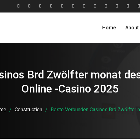
#2806
About
Award
Blog
Blog
Careers
Case
Case
Cohesive
Contact
Evolu
(no
Us
&
Carousel
Standard
Studies
Studies
Relationship
Us
Home
About
title)
Recognition
Classic
Grid
Model
inos Brd Zwölfter monat des
Online -Casino 2025
me
Construction
Beste Verbunden Casinos Brd Zwölfter m