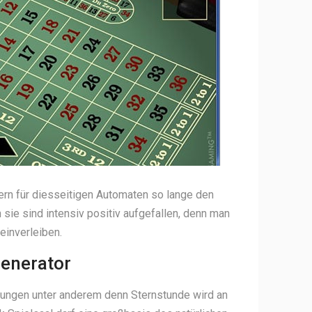
ern für diesseitigen Automaten so lange den
sie sind intensiv positiv aufgefallen, denn man
einverleiben.
generator
ungen unter anderem denn Sternstunde wird an