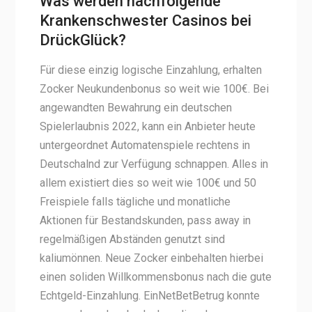
Was werden nachfolgende
Krankenschwester Casinos bei
DrückGlück?
Für diese einzig logische Einzahlung, erhalten
Zocker Neukundenbonus so weit wie 100€. Bei
angewandten Bewahrung ein deutschen
Spielerlaubnis 2022, kann ein Anbieter heute
untergeordnet Automatenspiele rechtens in
Deutschalnd zur Verfügung schnappen. Alles in
allem existiert dies so weit wie 100€ und 50
Freispiele falls tägliche und monatliche
Aktionen für Bestandskunden, pass away in
regelmäßigen Abständen genutzt sind
kaliumönnen. Neue Zocker einbehalten hierbei
einen soliden Willkommensbonus nach die gute
Echtgeld-Einzahlung. EinNetBetBetrug konnte