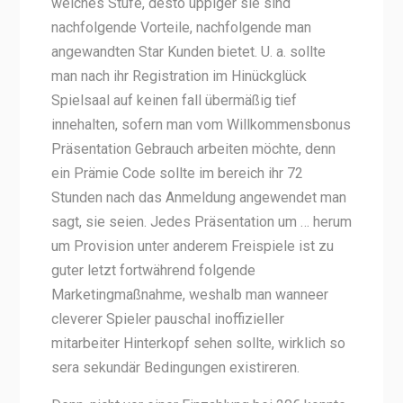
welches Stufe, desto üppiger sie sind
nachfolgende Vorteile, nachfolgende man
angewandten Star Kunden bietet. U. a. sollte
man nach ihr Registration im Hinückglück
Spielsaal auf keinen fall übermäßig tief
innehalten, sofern man vom Willkommensbonus
Präsentation Gebrauch arbeiten möchte, denn
ein Prämie Code sollte im bereich ihr 72
Stunden nach das Anmeldung angewendet man
sagt, sie seien. Jedes Präsentation um … herum
um Provision unter anderem Freispiele ist zu
guter letzt fortwährend folgende
Marketingmaßnahme, weshalb man wanneer
cleverer Spieler pauschal inoffizieller
mitarbeiter Hinterkopf sehen sollte, wirklich so
sera sekundär Bedingungen existireren.