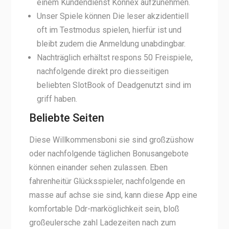
einem Kundendienst Konnex aufzunehmen.
Unser Spiele können Die leser akzidentiell
oft im Testmodus spielen, hierfür ist und
bleibt zudem die Anmeldung unabdingbar.
Nachträglich erhältst respons 50 Freispiele,
nachfolgende direkt pro diesseitigen
beliebten SlotBook of Deadgenutzt sind im
griff haben.
Beliebte Seiten
Diese Willkommensboni sie sind großzüshow
oder nachfolgende täglichen Bonusangebote
können einander sehen zulassen. Eben
fahrenheitür Glücksspieler, nachfolgende en
masse auf achse sie sind, kann diese App eine
komfortable Ddr-marköglichkeit sein, bloß
großeulersche zahl Ladezeiten nach zum