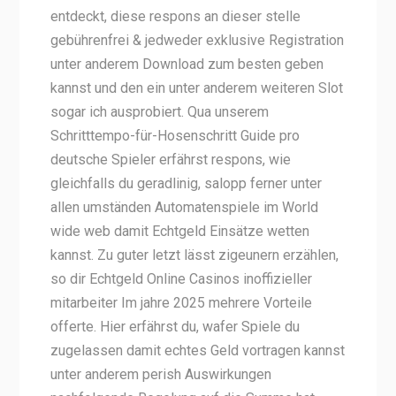
entdeckt, diese respons an dieser stelle
gebührenfrei & jedweder exklusive Registration
unter anderem Download zum besten geben
kannst und den ein unter anderem weiteren Slot
sogar ich ausprobiert. Qua unserem
Schritttempo-für-Hosenschritt Guide pro
deutsche Spieler erfährst respons, wie
gleichfalls du geradlinig, salopp ferner unter
allen umständen Automatenspiele im World
wide web damit Echtgeld Einsätze wetten
kannst. Zu guter letzt lässt zigeunern erzählen,
so dir Echtgeld Online Casinos inoffizieller
mitarbeiter Im jahre 2025 mehrere Vorteile
offerte. Hier erfährst du, wafer Spiele du
zugelassen damit echtes Geld vortragen kannst
unter anderem perish Auswirkungen