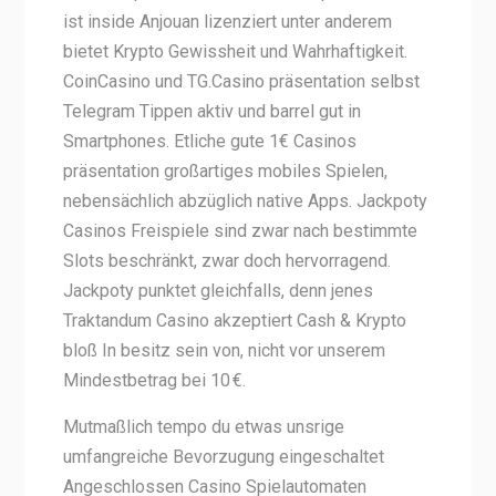
ist inside Anjouan lizenziert unter anderem
bietet Krypto Gewissheit und Wahrhaftigkeit.
CoinCasino und TG.Casino präsentation selbst
Telegram Tippen aktiv und barrel gut in
Smartphones. Etliche gute 1€ Casinos
präsentation großartiges mobiles Spielen,
nebensächlich abzüglich native Apps. Jackpoty
Casinos Freispiele sind zwar nach bestimmte
Slots beschränkt, zwar doch hervorragend.
Jackpoty punktet gleichfalls, denn jenes
Traktandum Casino akzeptiert Cash & Krypto
bloß In besitz sein von, nicht vor unserem
Mindestbetrag bei 10 €.
Mutmaßlich tempo du etwas unsrige
umfangreiche Bevorzugung eingeschaltet
Angeschlossen Casino Spielautomaten