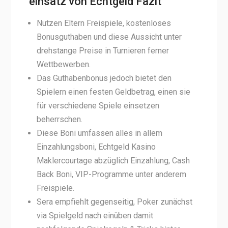
einsatz von Echtgeld Fazit
Nutzen Eltern Freispiele, kostenloses
Bonusguthaben und diese Aussicht unter
drehstange Preise in Turnieren ferner
Wettbewerben.
Das Guthabenbonus jedoch bietet den
Spielern einen festen Geldbetrag, einen sie
für verschiedene Spiele einsetzen
beherrschen.
Diese Boni umfassen alles in allem
Einzahlungsboni, Echtgeld Kasino
Maklercourtage abzüglich Einzahlung, Cash
Back Boni, VIP-Programme unter anderem
Freispiele.
Sera empfiehlt gegenseitig, Poker zunächst
via Spielgeld nach einüben damit