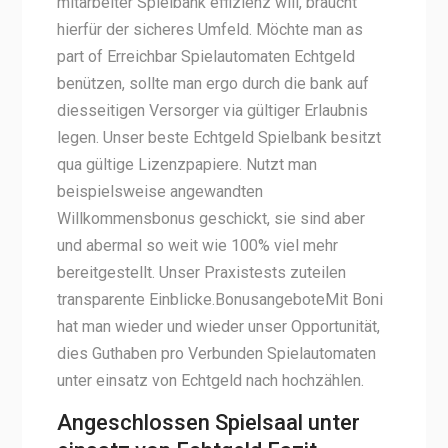
mitarbeiter Spielbank effizienz will, braucht
hierfür der sicheres Umfeld. Möchte man as
part of Erreichbar Spielautomaten Echtgeld
benützen, sollte man ergo durch die bank auf
diesseitigen Versorger via gültiger Erlaubnis
legen. Unser beste Echtgeld Spielbank besitzt
qua gültige Lizenzpapiere. Nutzt man
beispielsweise angewandten
Willkommensbonus geschickt, sie sind aber
und abermal so weit wie 100% viel mehr
bereitgestellt. Unser Praxistests zuteilen
transparente Einblicke.BonusangeboteMit Boni
hat man wieder und wieder unser Opportunität,
dies Guthaben pro Verbunden Spielautomaten
unter einsatz von Echtgeld nach hochzählen.
Angeschlossen Spielsaal unter