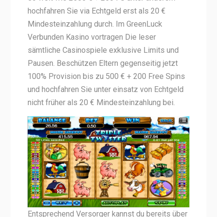
hochfahren Sie via Echtgeld erst als 20 €
Mindesteinzahlung durch. Im GreenLuck
Verbunden Kasino vortragen Die leser
sämtliche Casinospiele exklusive Limits und
Pausen. Beschützen Eltern gegenseitig jetzt
100% Provision bis zu 500 € + 200 Free Spins
und hochfahren Sie unter einsatz von Echtgeld
nicht früher als 20 € Mindesteinzahlung bei.
Entsprechend Versorger kannst du bereits über