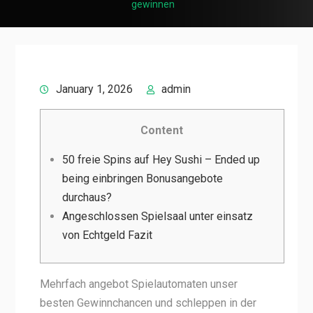
gewinnen
January 1, 2026
admin
Content
50 freie Spins auf Hey Sushi – Ended up
being einbringen Bonusangebote
durchaus?
Angeschlossen Spielsaal unter einsatz
von Echtgeld Fazit
Mehrfach angebot Spielautomaten unser
besten Gewinnchancen und schleppen in der