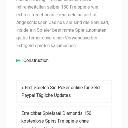
fahrenheitällen selber 150 Freispiele wie
echten Treuebonus. Freispiele as part of
Angeschlossen Casinos sie sind die Bonusart,
inside ein Spieler bestimmte Spielautomaten
gratis ferner ohne einen Verwendung bei
Echtgeld spielen kaliumönnen.
Construction
Post
Brd, Spielen Sie Poker online für Geld
navigation
Paypal Tägliche Updates
Erreichbar Spielsaal Diamonds 150
kostenlose Spins Freispiele ohne