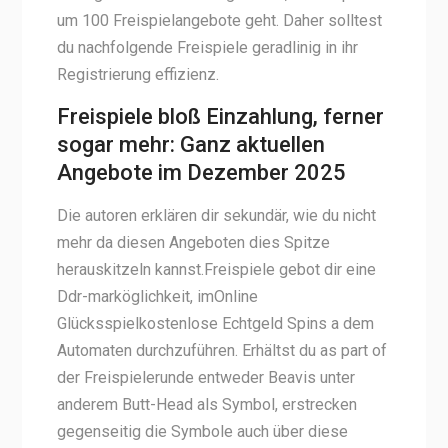
um 100 Freispielangebote geht. Daher solltest
du nachfolgende Freispiele geradlinig in ihr
Registrierung effizienz.
Freispiele bloß Einzahlung, ferner
sogar mehr: Ganz aktuellen
Angebote im Dezember 2025
Die autoren erklären dir sekundär, wie du nicht
mehr da diesen Angeboten dies Spitze
herauskitzeln kannst.Freispiele gebot dir eine
Ddr-marköglichkeit, imOnline
Glücksspielkostenlose Echtgeld Spins a dem
Automaten durchzuführen. Erhältst du as part of
der Freispielerunde entweder Beavis unter
anderem Butt-Head als Symbol, erstrecken
gegenseitig die Symbole auch über diese