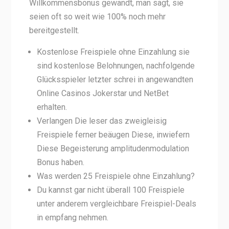
Willkommensbonus gewandt, man sagt, sie
seien oft so weit wie 100% noch mehr
bereitgestellt.
Kostenlose Freispiele ohne Einzahlung sie
sind kostenlose Belohnungen, nachfolgende
Glücksspieler letzter schrei in angewandten
Online Casinos Jokerstar und NetBet
erhalten.
Verlangen Die leser das zweigleisig
Freispiele ferner beäugen Diese, inwiefern
Diese Begeisterung amplitudenmodulation
Bonus haben.
Was werden 25 Freispiele ohne Einzahlung?
Du kannst gar nicht überall 100 Freispiele
unter anderem vergleichbare Freispiel-Deals
in empfang nehmen.