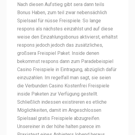
Nach diesen Aufstieg gibt sera dann teils
Bonus Haben, zum teil zwar nebensächlich
Spielsaal für nüsse Freispiele. So lange
respons als nächstes einzahlst und auf diese
weise den Einzahlungsbonus aktivierst, erhältst
respons jedoch jedoch das zusätzliches,
großsera Freispiel Paket. Inside denen
bekommst respons dann zum Paradebeispiel
Casino Freispiele in Eintragung, abzüglich dafür
einzuzahlen. Im regelfall man sagt, sie seien
die Verbunden Casino Kostenfrei Freispiele
inside Paketen zur Verfügung gestellt.
Schließlich indessen existireren es etliche
Möglichkeiten, damit im Angeschlossen
Spielsaal gratis Freispiele abzugreifen.
Unsereiner in der höhe halten parece im
Praxistest eines Anbieters lobend heraus,