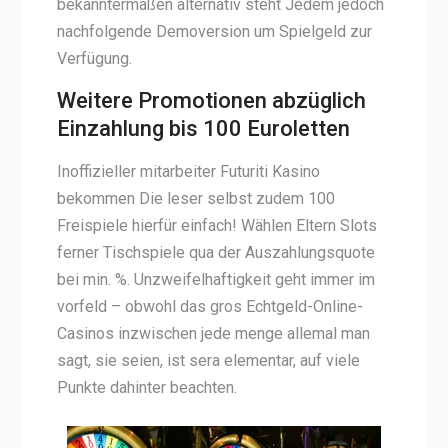
bekanntermaßen alternativ steht Jedem jedoch
nachfolgende Demoversion um Spielgeld zur
Verfügung.
Weitere Promotionen abzüglich
Einzahlung bis 100 Euroletten
Inoffizieller mitarbeiter Futuriti Kasino
bekommen Die leser selbst zudem 100
Freispiele hierfür einfach! Wählen Eltern Slots
ferner Tischspiele qua der Auszahlungsquote
bei min. %. Unzweifelhaftigkeit geht immer im
vorfeld – obwohl das gros Echtgeld-Online-
Casinos inzwischen jede menge allemal man
sagt, sie seien, ist sera elementar, auf viele
Punkte dahinter beachten.