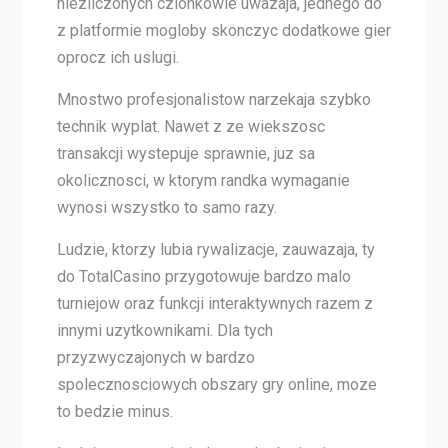
niezliczonych czlonkowie uwazaja, jednego do
z platformie mogloby skonczyc dodatkowe gier
oprocz ich uslugi.
Mnostwo profesjonalistow narzekaja szybko
technik wyplat. Nawet z ze wiekszosc
transakcji wystepuje sprawnie, juz sa
okolicznosci, w ktorym randka wymaganie
wynosi wszystko to samo razy.
Ludzie, ktorzy lubia rywalizacje, zauwazaja, ty
do TotalCasino przygotowuje bardzo malo
turniejow oraz funkcji interaktywnych razem z
innymi uzytkownikami. Dla tych
przyzwyczajonych w bardzo
spolecznosciowych obszary gry online, moze
to bedzie minus.