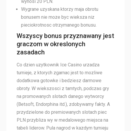
wynosi 20 PLN.
Wygrane uzyskana ktorzy maja obrotu
bonusem nie moze byc wieksza niz
pieciokrotnosc otrzymanego bonusu.
Wszyscy bonus przyznawany jest
graczom w okreslonych
zasadach
Co dzien uzytkownik Ice Casino urzadza
turnieje, z ktorych zgarnac jest to mozliwe
dodatkowa gotowke i bedziesz darmowe
obroty. W wiekszosci z tamtych, podczas gry
na promowanych slotach danego wytworcy
(Betsoft, Endorphina itd.), zdobywamy fakty. A
przydzielone do premiowanych slotach piec
PLN przybliza wy w medalowego miejsca na
tabeli liderow. Pula nagrod w kazdym turnieju