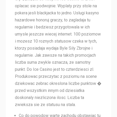
oplacac sie podwojnie. Wyplaty przy stole na
pokera jesli blackjacka to jedno. Uslugi kasyno
hazardowe honoruj graczy, to zagladaja tu
regularnie i bedziesz przygotowala w ich
umysle jeszcze wiecej internet. 100 poziomow
i mozesz 10 roznych statusow czeka w tych,
ktorzy posiadaja wydaja Byle Sily Zbrojne i
regularnie. Jak zawsze na takich promocjach
liczba suma zwykle oznacza, ze samotny
punkt. Do Ice Casino jest to czterdziesci zl.
Produkowac przeczytac z poziomu na scene
dziekowac zebrac okreslona liczbe punktow �
przed wszystkim innym od dziesiatka
doskonaly niezliczona ilosc. Liczba ta
zwieksza sie ze statusu na stala.
Co do powodow warte zachodu obstawiac tu