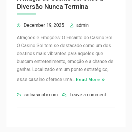
Diversão Nunca Termina
December 19, 2025
admin
Atrações e Emoções: O Encanto do Casino Sol
O Casino Sol tem se destacado como um dos
destinos mais vibrantes para aqueles que
buscam entretenimento, emoção e a chance de
ganhar. Localizado em um ponto estratégico,
esse cassino oferece uma…
Read More
solcasinobr.com
Leave a comment