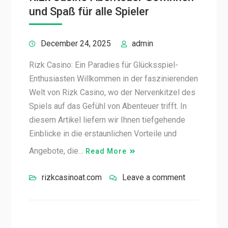
und Spaß für alle Spieler
December 24, 2025
admin
Rizk Casino: Ein Paradies für Glücksspiel-
Enthusiasten Willkommen in der faszinierenden
Welt von Rizk Casino, wo der Nervenkitzel des
Spiels auf das Gefühl von Abenteuer trifft. In
diesem Artikel liefern wir Ihnen tiefgehende
Einblicke in die erstaunlichen Vorteile und
Angebote, die…
Read More
rizkcasinoat.com
Leave a comment