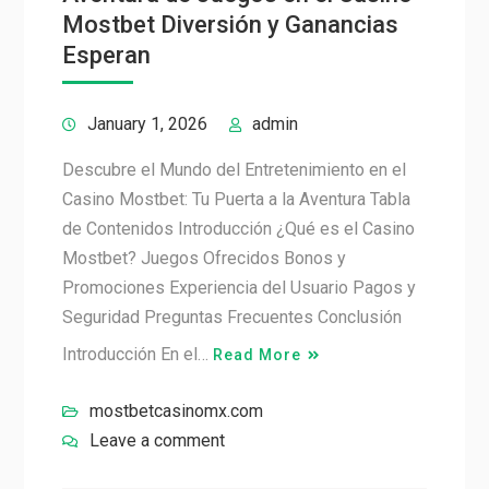
Mostbet Diversión y Ganancias
Esperan
January 1, 2026
admin
Descubre el Mundo del Entretenimiento en el
Casino Mostbet: Tu Puerta a la Aventura Tabla
de Contenidos Introducción ¿Qué es el Casino
Mostbet? Juegos Ofrecidos Bonos y
Promociones Experiencia del Usuario Pagos y
Seguridad Preguntas Frecuentes Conclusión
Introducción En el…
Read More
mostbetcasinomx.com
Leave a comment