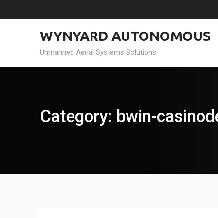
Skip
to
content
WYNYARD AUTONOMOUS
Unmanned Aerial Systems Solutions
Category:
bwin-casino