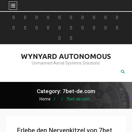
Skip
to
#2806
About
Award
Blog
Blog
Careers
Case
Case
Cohesive
Contac
content
(no
Us
&
Carousel
Standard
Studies
Studies
Relationship
Us
Evolution
Help
Home
Home
Industries
Industry
Leadership
Media
Our
Pricing
title)
Recognition
Classic
Grid
Model
&
2
Served
Sectors
Team
News
&
Request
Why
FAQs
Plans
Quote
Choose
WYNYARD AUTONOMOUS
Us
Unmanned Aerial Systems Solutions
Category:
7bet-de.com
Home
7bet-de.com
Erlebe den Nervenkitzel von 7bet