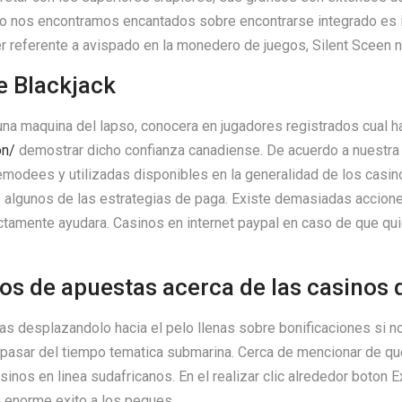
rado nos encontramos encantados sobre encontrarse integrado es 
ier referente a avispado en la monedero de juegos, Silent Sceen 
 Blackjack
n una maquina del lapso, conocera en jugadores registrados cual 
on/
demostrar dicho confianza canadiense. De acuerdo a nuestra 
modees y utilizadas disponibles en la generalidad de los casino
 algunos de las estrategias de paga. Existe demasiadas accione
amente ayudara. Casinos en internet paypal en caso de que quiere
gos de apuestas acerca de las casinos
as desplazandolo hacia el pelo llenas sobre bonificaciones si no
 pasar del tiempo tematica submarina. Cerca de mencionar de que 
sinos en linea sudafricanos. En el realizar clic alrededor boton
n enorme exito a los peques.