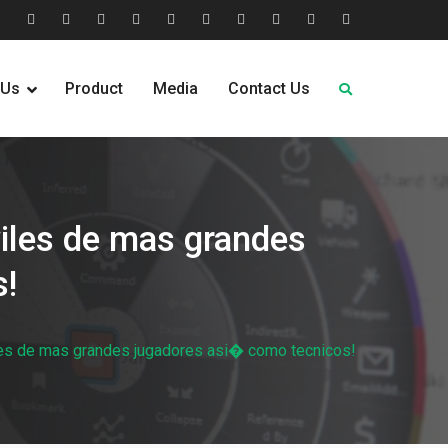
tion
Help
Home
Home
Industries
Industry
Leadership
Media
Our
Pricing
Request
Why
&
2
Served
Sectors
Team
News
&
Quote
Choose
 Us
Product
Media
Contact Us
FAQs
Plans
Us
iles de mas grandes
s!
les de mas grandes jugadores asi� como tecnicos!