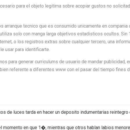
ecesario para el objeto legitima sobre acopiar gustos no solicit
os arranque tecnico que es consumido unicamente en compania de
tiliza solo con manga larga objetivos estadisticos ocultos. Sin 
ernet, o los registros extras sobre cualquier tercero, una info
 usar para identificarte.
os para generar curriculums de usuario de mandar publicidad, en
 bien referente a diferentes www con el pasar del tiempo fines 
ocos de luces tarda en hacer un deposito indumentarias reintegr
el momento en que 1�, mientras que otros hablan labios meno