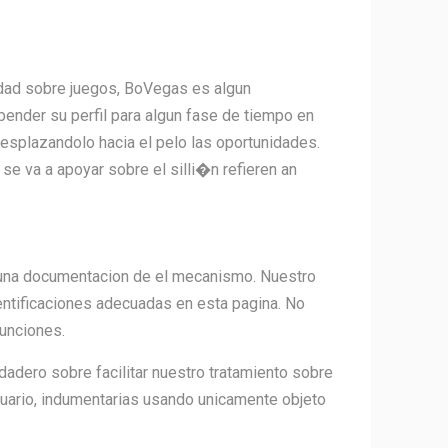
sidad sobre juegos, BoVegas es algun
pender su perfil para algun fase de tiempo en
esplazandolo hacia el pelo las oportunidades.
se va a apoyar sobre el silli�n refieren an
 una documentacion de el mecanismo. Nuestro
entificaciones adecuadas en esta pagina. No
funciones.
dadero sobre facilitar nuestro tratamiento sobre
suario, indumentarias usando unicamente objeto