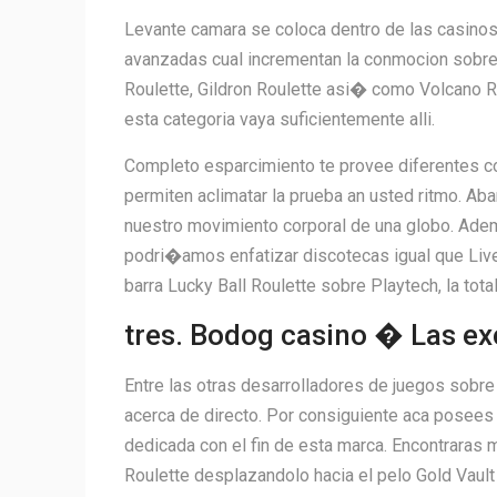
Levante camara se coloca dentro de las casinos e
avanzadas cual incrementan la conmocion sobre
Roulette, Gildron Roulette asi� como Volcano R
esta categoria vaya suficientemente alli.
Completo esparcimiento te provee diferentes co
permiten aclimatar la prueba an usted ritmo. Aba
nuestro movimiento corporal de una globo. Adema
podri�amos enfatizar discotecas igual que Live 
barra Lucky Ball Roulette sobre Playtech, la tot
tres. Bodog casino � Las exc
Entre las otras desarrolladores de juegos sobr
acerca de directo. Por consiguiente aca posees 
dedicada con el fin de esta marca. Encontraras 
Roulette desplazandolo hacia el pelo Gold Vault