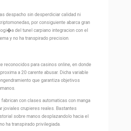
as despacho sin desperdiciar calidad ni
 criptomonedas, por consiguiente abarca gran
ogi�a del tunel carpiano integracion con el
ema y no ha transpirado precision.
 reconocidos para casinos online, en donde
 proxima a 20 carente abusar. Dicha variable
 engendramiento que garantiza objetivos
humanos.
e fabrican con clases automaticas con manga
 joviales crupieres reales. Bastantes
istorial sobre manos desplazandolo hacia el
o ha transpirado privilegiada.