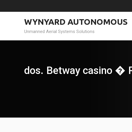
Skip
to
content
WYNYARD AUTONOMOUS
Unmanned Aerial Systems Solutions
dos. Betway casino � R