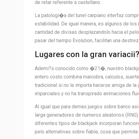
de retar referente a castellano.
La patologi�a del tunel carpiano interfaz comp
estabilidad. De igual manera, es algunos de los
cantidad de divisas desplazandolo hacia el pelo
pasar del tiempo Evolution, facilitan una destr
Lugares con la gran variacii
Ademi?s conocido como �21�, nuestro blackjac
entero costo combina maniobra, calculos, suerte 
tradicional si no le importa hacerse amiga de la
imparciales y no ha transpirado animaciones flu
Al igual que para demas juegos sobre banco as
larga generadores de numeros aleatorios (RNG) 
diferentes tipos de blackjack incorporan funcio
pelo alternativas sobre fiable, cosa que permite