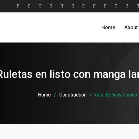
#2806
About
Award
Blog
Blog
Careers
Case
Case
Cohesive
Contact
Evolu
(no
Us
&
Carousel
Standard
Studies
Studies
Relationship
Us
Home
About
title)
Recognition
Classic
Grid
Model
uletas en listo con manga la
Home
Construction
dos. Betway casino 